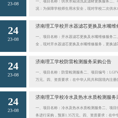
一、项目名称：供水水箱清洗及滤材更换服务二、项目编
警等措施。2.告诉孩子：如果遇到同伴溺水，不盲目
23-08
的顺序录用。资格审查时间：2023年10月7日上午8
况：为保障学校师生用水安全，现对学校二次供水水
同伴、知归时、知内容。二、交通安全1.时值假
德楼A306报名表.docx
供水水箱清洗及滤材更换服务进行采购，水箱容量80立
机动车辆、三轮车、老旧报废车、超载等不合格车辆
氧化氯（48%含量）8千克，预算1.4万元。”五、变
窗外，不得往车外抛扔物品。3.横穿马路、遇路口
济南理工学校开水器滤芯更换及水嘴维
24
疑问，请致电庄老师 81303001详细咨询供水水箱清
不跨越隔离护栏，不在道路上追逐打闹。三、消防安
一、项目名称：开水器滤芯更换及水嘴维修服务二、
23-08
现火灾，拨打119报警，说清楚：详细地址、什么
全，现对开水器滤芯更换及水嘴维修服务，更换滤芯
到陌生电话，坚持不透露、不相信、不理睬。遇到各
位；符合《政府采购法》第二十二条之规定的条件
安全，不与陌生网友见面。自己和家人的信息不能
设备和专业技术能力，在经营活动中没有重大违法
济南理工学校防雷检测服务采购公告
诈勒索等，一定立即告知家长。五、饮食安全1.食
24
书或三证合一证照；2、法人授权书及法定代表人
买“三无”食品、过期食品，严防食源性疾病或发生
一、项目名称：防雷检测服务二、项目编号：LGFW
法：现场投标，投标人必须在2023年8月28日下
23-08
明安全旅游1.国庆期间，外来入济人员较多，不去
万元。四、资质要求：在中华人民共和国境内注册
尚德楼A306室。七、投标截止时间：2023年8月2
摔伤、坠落；教育孩子不向楼下抛扔物品，杜绝“高
力，具有良好的商业信誉和健全的财务会计制度，
求：除政府采购法律法规规定的恶意串通、视同串通
大喊大叫，不在景区乱涂乱画，不乱丢垃圾，文明
物供货能力。投标时提供：1、营业执照、税务登
同供应商的电子投标(响应)文件上传计算机的网卡M
济南理工学校冷水及热水水质检测服务
24
让孩子离开自己的视线。七、强化沟通关爱，呵护
3、本项目报价文件（见文末附件）五、采购方式：竞
子设备编制、打印加密或者上传; （三）不同供应商
孩子，多与孩子沟通交流，了解孩子的精神需求，
一、项目名称：冷水及热水水质检测服务二、项目编
后通过专人送达的方式送达至济南理工学校（济南市槐
23-08
件的内容存在两处以上细节错误一致，且无法合理
起进行体育锻炼、角色互换、观看影视等活动。3.
务进行采购，预算1.35万元。四、资质要求：在
2023年8月28日下午14时九、开标、评标地
会保险或者领取报酬的; （六）不同供应商投标(