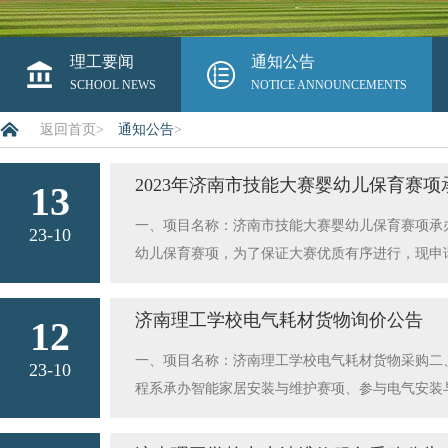
理工要闻
通知公告
SCHOOL NEWS
NOTICE ANNOUNCEMENTS
返回首页
>
通知公告
>
2023年济南市技能大赛婴幼儿保育赛
13
一、项目名称：济南市技能大赛婴幼儿保育赛项承办设
23-10
幼儿保育赛项，为了保证大赛优质有序进行，现申请
单位；符合《政府采购法》第二十二条之规定的条
的设备和专业技术能力，在经营活动中没有重大违
济南理工学校电气耗材货物询价公告
12
证书或三证合一证照；2、法人授权书及法定代表
一、项目名称：济南理工学校电气耗材货物采购二、项
投标，投标人必须在2023年10月15日下午16
23-10
程系承办智能家居安装与维护赛项、参与电气安装与
A306室。七、投标截止时间：2023年10月15日
询价单”四、资质要求：在中华人民共和国境内注
政府采购法律法规规定的恶意串通、视同串通投标情
力，具有良好的商业信誉和健全的财务会计制度，