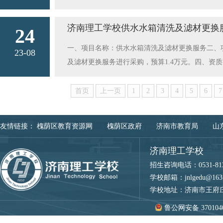
母，做一些力所能及的家务和劳动，培养孩子的劳
立承担民事责任的能力，具有良好的商业信誉和健
商存在下列情形之一的，视同串通投标，其投标(响应
联系人：庄老师 81303001
全、愉快而有意义的假期。济南理工学校2023年9月
能力提供本次采购货物供货能力。投标时提供：1
盘序列号等硬件信息相同的; （二）不同供应商的投
济南理工学校供水水箱清洗及滤材更换
24
人资格证明文件；3、本项目报价文件（见文末附件）
同一人或不同联系人的联系电话一致的; （四）不
一、项目名称：供水水箱清洗及滤材更换服务二、项
投标文件密封封装后通过专人送达的方式送达至济南理
23-08
法定代表人、委托代理人、项目经理、项目负责人等
及滤材更换服务进行采购，预算1.4万元。四、
时八、开标时间：2023年8月28日下午14时
责人由同一人签字的; （七）其它涉嫌串通的情形。十
条件。具有独立承担民事责任的能力，具有良好的
外，参与投标供应商存在下列情形之一的，视同串通
违法记录，有能力提供本次采购货物供货能力。投
首页
上一页
1
2
3
4
5
6
7
址、CPU 序列号和硬盘序列号等硬件信息相同的;
人和委托代理人资格证明文件；3、本项目报价文件
(响应)文件联系人为同一人或不同联系人的联系电
午14时之前将投标文件密封封装后通过专人送达的方
的; （五）不同供应商的法定代表人、委托代理人
友情链接：
槐荫区教育资源网
槐荫区政府
济南市教育局
山
月28日下午14时八、开标时间：2023年8月2
件中法定代表人或者负责人由同一人签字的; （七）
串通投标情形外，参与投标供应商存在下列情形之一
济南理工学校
卡MAC 地址、CPU 序列号和硬盘序列号等硬件
招生咨询电话：0531-8130
应商的投标(响应)文件联系人为同一人或不同联系
学校邮箱：jnlgedu@163
理解释的; （五）不同供应商的法定代表人、委托
学校地址：济南市王府庄
(响应)文件中法定代表人或者负责人由同一人签字的;
鲁公网安备 3701040