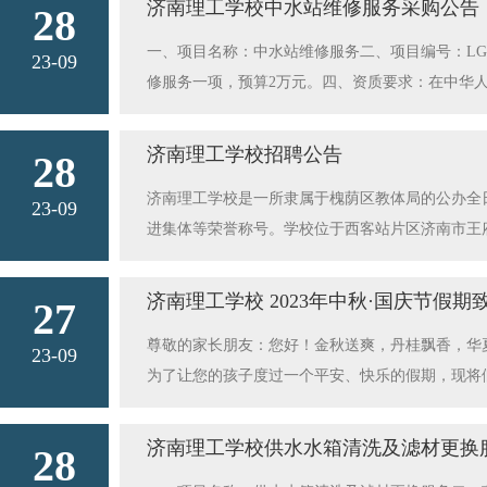
商的电子投标(响应)文件上传计算机的网卡MAC 
济南理工学校中水站维修服务采购公告
28
应能力。投标时提供：1、营业执照、税务登记证
备编制、打印加密或者上传；（三）不同供应商的投
一、项目名称：中水站维修服务二、项目编号：LG
项目报价文件（见附件）五、采购方式：询价六、投
23-09
的内容存在两处以上细节错误一致，且无法合理解
修服务一项，预算2万元。四、资质要求：在中华
的方式送达至济南理工学校（济南市槐荫区王府庄517号
会保险或者领取报酬的; （六）不同供应商投标(
承担民事责任的能力，具有良好的商业信誉和健全
午9时九、开标、评标地点：济南理工学校十、其
及联系人：焦老师 813063822023年济南市技能
力提供本次采购货物供货能力。投标时提供：1、
一的，视同串通投标，其投标(响应)文件无效:（一
济南理工学校招聘公告
28
资格证明文件；3、本项目报价文件（见文末附件）
息相同的; （二）不同供应商的投标(响应)文件由
济南理工学校是一所隶属于槐荫区教体局的公办全
标文件密封封装后通过专人送达的方式送达至济南理工
23-09
人的联系电话一致的; （四）不同供应商的投标(
进集体等荣誉称号。学校位于西客站片区济南市王府庄
八、开标时间：2023年10月2日上午9时九、
代理人、项目经理、项目负责人等由同一个单位缴纳
一、招聘岗位公共基础课：数学教师1名二、招聘范
参与投标供应商存在下列情形之一的，视同串通投标，
的; （七）其它涉嫌串通的情形。十一：项目联系电话及
年龄35周岁以下。3. 全日制大学以上学历。4.
序列号和硬盘序列号等硬件信息相同的; （二）不同
济南理工学校 2023年中秋·国庆节假
27
除公职的人员不能应聘；在读全日制普通高等院校学
件联系人为同一人或不同联系人的联系电话一致的;
尊敬的家长朋友：您好！金秋送爽，丹桂飘香，华
以劳务派遣的形式到济南理工学校工作。2. 工资参
23-09
同供应商的法定代表人、委托代理人、项目经理、项
为了让您的孩子度过一个平安、快乐的假期，现将
邮箱（jnlgedu@163.com）：①本人身份
表人或者负责人由同一人签字的; （七）其它涉嫌串通
事故的发生。一、预防溺水1.家长一定要做到防溺
证书。网上报名截止时间10月6日20:00五、资
报价单.docx
水；不擅自（未经家长许可）与同学结伴游泳或戏
表、学历学位证书及学信网学历认证报告、教师资
济南理工学校供水水箱清洗及滤材更换
28
示的江河、溪流、山塘、水库、不明水坑边玩耍戏
钟）的形式进行。试讲教材为数学统编教材（高等