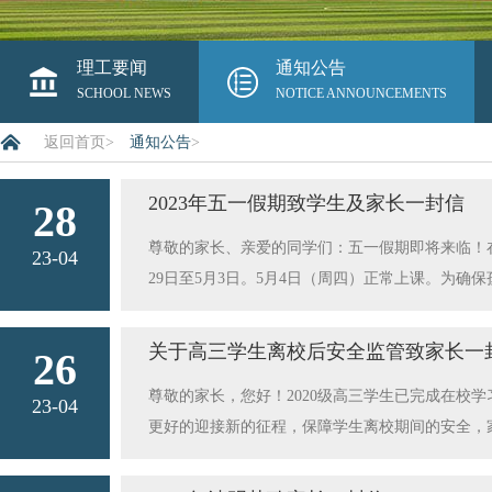
理工要闻
通知公告
SCHOOL NEWS
NOTICE ANNOUNCEMENTS
返回首页
>
通知公告
>
2023年五一假期致学生及家长一封信
28
尊敬的家长、亲爱的同学们：五一假期即将来临！
23-04
29日至5月3日。5月4日（周四）正常上课。为
促孩子加强锻炼，提高自身免疫力；关注天气变化
适量适度进行文体活动，同时注重睦邻文明、不影
关于高三学生离校后安全监管致家长一
26
即将参加春考，请您指导孩子积极调整心态，做好
尊敬的家长，您好！2020级高三学生已完成在校
做些力所能及的家务劳动。3.注意交通安全。确
23-04
更好的迎接新的征程，保障学生离校期间的安全，
识，掌握基本交通安全常识，自觉遵循交通法规，
（监护人）要加强对孩子外出游玩的管理，经常进
正确佩戴安全头盔，普通电动自行车只能搭载12
长（监护人）要做好家庭消防安全，做好“三关”“