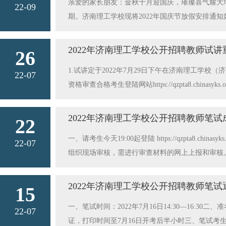
的成长环境。济南理工学校2023年4月
亲爱的家长朋友：金秋十月迎国庆，璀璨喜气耀大
22-09
胸部等重要部位，及时呼救、报警。6.家长（监
期。济南理工学校现将2022年国庆节放假安排通知如下：
不留同学在家过夜。7.家长（监护人）要做好孩子
疫情防控安全：当前，国内疫情防控形势严峻复杂
陌生偏僻道路行走，遇到欺凌要及时告诉家长或老
工作，更好地保障大家的生命安全和身体健康，度
2022年济南理工学校公开招聘教师试讲
诈骗和网贷。要教育孩子自觉遵守社会公德，遵纪守
26
节， 原则上不出省，非必要不出市。 确需出市
交流，及时关注孩子的身心变化，积极化解各种心
1.试讲定于2022年7月29日下午在济南理工学校（
人多密集场所，不与健康状况不明的人员接触，避免
22-07
态，按学校要求完成毕业事项。家长要切实履行好
资格审查合格考生登陆网站https://qzpta8.chinasyks
返济要求 返济后，按照入鲁返鲁最新防控政策执
想”和“侥幸心理”的产生，切实保障孩子的生命安全
月28日9：00-7月28日16：00。3.试讲请继续参考笔试疫
主任，报备社区。市外非疫情重点地区返济的人员，抵达后
当天凭试讲准考证、有效身份证件、报名登记表、
测】，原则上返济后前3天不参加聚集性活动、不
2022年济南理工学校公开招聘教师笔
22
息详见附件1《2022年济南理工学校公开招聘教
疫情传播风险进一步加大。特此倡议学生及共同居
一、请考生今天19:00起登陆 https://qzpta8.chinas
电气设备运行与控制、城市轨道交通供电专业教师及
22-07
走亲访友串门活动，尽量不组织、不参与聚会聚餐
组织现场审核，需进行审查材料的网上上报和审核
教材一览表.doc附件2：试讲考生健康承诺书.doc 济
疫情防控措施，严格落实信息报备、隔离观察、核
围及资格审查具体要求,
保持“1米线”社交距离，不在人员密集或通风不良
工学校 202
2022年济南理工学校公开招聘教师笔试
若“绿码”变“黄码”或“红码”，请务必第一时间
15
随等原因，接到疾控通知需集中隔离的，应立即报
一、笔试时间：2022年7月16日14:30—16:30二、准考证打印：请考
22-07
要参加社区组织的周一、周四核酸检测，确保应检
证，打印时间至7月16日开考后半小时三、笔试