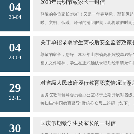
下学；不坐超员、超载、超速及其他交通违法违规
2023年清明节致家长一封信
04
叮嘱孩子正确使用煤气灶、取暖炉等，预防天然气
与学校、教师密切联系，发现子女有违反交通法规
尊敬的各位家长:您好！又是一年春草绿，梨花风
（监护人）要把好家庭食品安全关，做好药品及危化
23-04
成溺亡事故的高发期。家长作为孩子的监护人，一
暖、文明、低碳、环保的清明假期，现将放假时间安
质等食品。4.家长（监护人）要做好传染病预防
泳；不擅自与他人结伴游泳；不在无家长或教师带
祭祖1.清明时节是森林火灾集中高发时期，家长带
个人卫生习惯，增强疾病预防意识，保证睡眠充足
生不擅自下水施救。发现同伴或有人溺水时应立即
头等。2.倡导大家通过敬献鲜花、网上祭祀等方式
保护意识，不在人群拥挤或危险地段逗留、玩耍，
关于单招录取学生离校后安全监管致家
孩子在家中玩火，严控各种火源；严禁外出在森林
04
手足口病、诺如病毒、急性肠胃炎等，家长要教育
火，不捅马蜂窝。遇到意外侵害时要快速跑离或用
要”，即：要镇静分析，不要盲目行动；要选好逃
尊敬的家长，您好！2023年山东省高职院校单独
子的饮食卫生，避免食用过期食品、生冷食品等，
23-04
孩子在家时要有人监管，要关好门窗，教育孩子不
饮食卫生安全。天气逐渐炎热，各种细菌繁殖迅速
相关文件精神，学生在正式确认录取后经申请允许
常识，教育孩子做到“六不准”：不准私自下水游
时要遵守交通规则，“一盔一带”，不乘坐“三无车
肠道传染病。加强体育锻炼，提高身体免疫力。7
女的安全教育，切实担负起法定监护职责。希望家
的水域游泳；不准到不熟悉的水域游泳；不准不会
强孩子上网的监管，要教育孩子正确使用网络，不
指导；不要让孩子乱动、乱拆电线、插座和电器设
教育孩子不在河边、池塘玩水，不在野外游泳，以防
全：教育孩子严格遵守交通规则，走路要走人行道
对省级人民政府履行教育职责情况满意
毒”和封建迷信活动，维护正常的社会秩序。 9.
29
并让孩子记牢110、119、120等报警（急救）
清楼道、清厨房；关电源、关燃气、关门窗；灭烟
家、返校途中及出行过程中，遵守交通规则，乘坐
（监护人）及学生保持通讯畅通，出现突发事故要
以免孩子沉迷于网络游戏，教育孩子不可浏览和传
国务院教育督导委员会办公室将于近期开展对省级
要玩火，定期做好家里电气线路的检查维修，从源
22-11
注意防火、防电、防煤气中毒等相关事宜。加强消
好监护责任，做好孩子安全监管和教育，教育孩子遵
期马上来临，请家长教育孩子不在下雨、打雷期间
象扫描“中国教育督导”微信公众号二维码（如下）
管，教育孩子不购买“三无”食品，不吃“五毛”零
给陌生人开门，注意防骗、防盗、防抢。2.告诉
最后，祝愿家长朋友和同学们身体健康、阖家幸福！济
下的安全事件。10.注意心理安全。关爱学生、
查”，进入问卷填答；填答人根据各自身份（社会
量不要出入人群密集的场所；要注意保持室内空气
账。六、心理安全居家期间，请家长多与孩子沟通
的身心变化，积极化解各种心理和情绪问题。如遇孩子
保证调查过程公正、问卷结果和问题举报内容保密
膳食、多饮水、多锻炼、勤洗手。5.家长（监护
国庆假期致学生及家长的一封信
持配合，让我们共同努力，确保孩子度过一个健康、文
30
导服务热线：81255652。孩子是家庭的希望
树下躲避，注意无盖下水道，并远离危房、危墙、