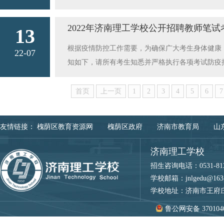
请大家主动配合扫码查验，凡是外出进入公共场所
信息见后期本网站教师招聘通知五、请广大应试人
要填写测温表，进行健康检测。 如出现发热、干
考点无停车场地，请考生绿色出行。附件：2022年济
2022年济南理工学校公开招聘教师笔试
13
诊就诊，并如实报告个人旅居史、接触史等信息，
的家人还未接种疫苗，请尽快完成新冠疫苗全程接
根据疫情防控工作需要，为确保广大考生身体健康，
22-07
过马路走斑马线，多观察路况，不闯红灯，不翻越隔
知如下，请所有考生知悉并严格执行各项考试防疫
耍打闹。4.行走或骑车时不看手机、不听音乐。不
在外地（省外、省内其他市）的考生应主动了解济
轮车。不坐超速、超载、酒驾的车辆。乘坐私家车要
行码”和“通信大数据行程卡”。（三）按规定准
首页
上一页
1
2
3
4
5
6
7
要选择安全的场所，对游泳场所的环境要了解清楚
印“山东省电子健康通行码”显示的个人信息完整
握一定的技能。4.家长要认真履行好监护人责任，
加考试。（四）每日自觉进行体温测量、健康状况
友情链接：
槐荫区教育资源网
槐荫区政府
济南市教育局
山
不喝野外生水，不吃腐败变质食物，不吃未烧熟煮
(一)考前7天内无省外旅居史且非中高风险区的考
尝节日美食，不暴饮暴食。3.外出就餐时，选择正
供启程前48小时内核酸检测阴性证明和入鲁后考前
济南理工学校
病。消防安全：1.注意防火安全，居家时注意用电
前48小时内)，方可参加考试。（三）来自中、高
招生咨询电话：0531-8130
火。3.外出时注意熟悉场所的疏散通道位置和逃生
性证明参加考试；对尚未公布中高风险区但7天内
学校邮箱：jnlgedu@163
规定，不携带火种进入山林，不在野外点燃火种。5
在按照社区要求落实好各项疫情防控措施基础上再
学校地址：济南市王府庄
不要在飘窗或阳台玩耍，不要在窗台下和阳台上堆
试的考生，须提供启程前48小时内核酸检测阴性证
鲁公网安备 3701040
线、插座等，不要用潮湿的手去触摸电器、电源等
明(其中1次为考前48小时内)。中高风险区和发